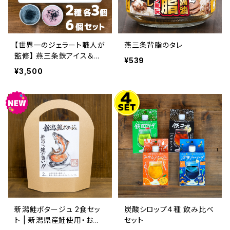
【世界一のジェラート職人が
燕三条背脂のタレ
監修】 燕三条鉄アイス＆鉄
¥539
苺ミルク味（越後姫使用）セ
¥3,500
ット｜新潟土産・ギフトに
新潟鮭ポタージュ 2食セッ
炭酸シロップ４種 飲み比べ
ト | 新潟県産鮭使用・お湯
セット