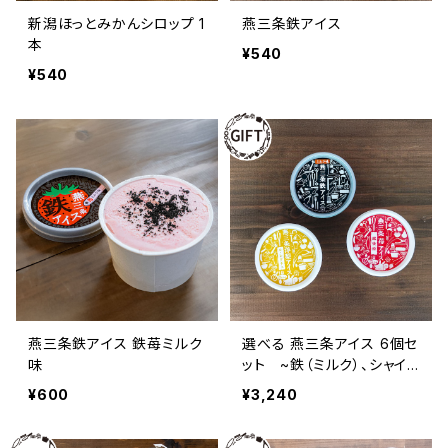
新潟ほっとみかんシロップ 1
燕三条鉄アイス
本
¥540
¥540
燕三条鉄アイス 鉄苺ミルク
選べる 燕三条アイス 6個セ
味
ット ~鉄（ミルク）、シャイン
マスカット、ルレクチェ、越後
¥600
¥3,240
姫~