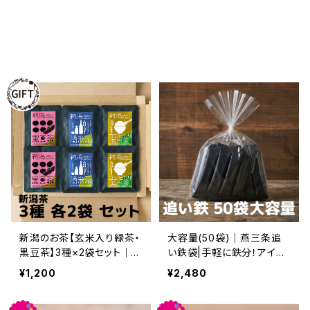
新潟のお茶【玄米入り緑茶・
大容量(50袋)｜燕三条追
黒豆茶】3種×2袋セット｜ギ
い鉄袋|手軽に鉄分！アイ
フトにオススメ
ス・コーヒー・ヨーグルトに
¥1,200
¥2,480
かけるだけの鉄分入甘味料