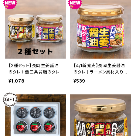
【2種セット】長岡生姜醤油
【4/1新発売】長岡生姜醤油
のタレ＋燕三条背脂のタレ
のタレ｜ラーメン具材入り！
かけるだけで本格ご当地の
¥1,078
¥539
味（万能調味料）