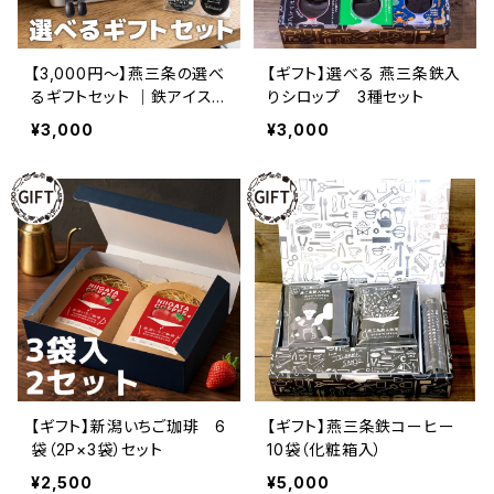
【3,000円〜】燕三条の選べ
【ギフト】選べる 燕三条鉄入
るギフトセット ｜鉄アイス・
りシロップ 3種セット
ジェラート・職人スプーン
¥3,000
¥3,000
内祝い お中元 お歳暮
【ギフト】新潟いちご珈琲 6
【ギフト】燕三条鉄コーヒー
袋（2P×3袋）セット
10袋（化粧箱入）
¥2,500
¥5,000