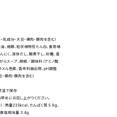
・乳成分・大豆・鶏肉・豚肉を含む）
醤油、焼豚、粒状植物性たん白、食用植
んにく、液体だし、鰯煮干し、砂糖、香
、がらスープ、胡椒／調味料（アミノ酸
ラメル色素、香辛料抽出物、pH調整
豆・鶏肉・豚肉を含む）
常温で保存
早めにお召し上がりください。
熱量233kcal、たんぱく質 5.9g、
、食塩相当量 3.4g