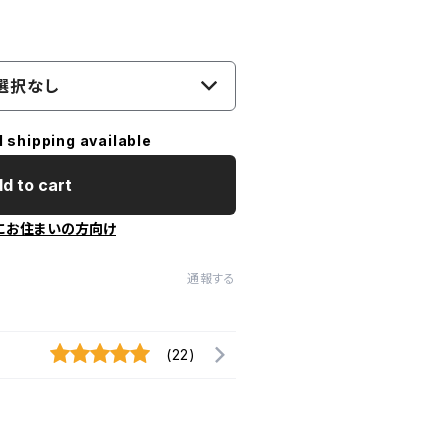
選択なし
l shipping available
d to cart
にお住まいの方向け
通報する
(22)