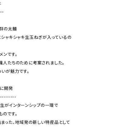
は
--
群の太麺
にシャキシャキ生玉ねぎが入っているの
メンです。
職人たちのために考案されました。
わいが魅力です。
中に開発
--------
生がインターンシップの一環で
ものです。
まった、地域発の新しい特産品として