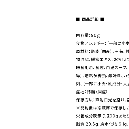
■ 商品詳細 ■
￣￣￣￣￣￣
内容量：90ｇ
食物アレルギー：（一部に小麦
原材料：豚脂（国産）、玉葱、
物油脂、鰹節エキス、おろしに
味食用油、食塩、白湯スープ
等）、増粘多糖類、酸味料、カ
剤、（一部に小麦・乳成分・大
産地：豚脂（国産）
保存方法：直射日光を避け、
※開封後は冷蔵庫で保存しお
栄養成分表示（1瓶90gあたり）：
脂質 20.6g、炭水化物 6.1g