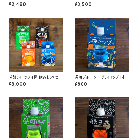
袋|手軽に鉄分！アイス・コーヒ
修】 燕三条鉄アイス＆鉄苺ミル
¥2,480
¥3,500
ー・ヨーグルトにかけるだけの
ク味（越後姫使用）セット｜新潟
鉄分入甘味料
土産・ギフトに
炭酸シロップ４種 飲み比べセッ
深海ブルーソーダシロップ 1本
ト
¥3,000
¥800