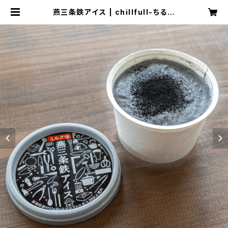
燕三条鉄アイス | chillfull-ちるふ
る-