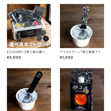
【3,000円〜】燕三条の選べる
アイススプーン「燕三条鉄アイ
ギフトセット ｜鉄アイス・ジェラ
ス」
¥3,000
¥1,000
ート・職人スプーン 内祝い お中
元 お歳暮