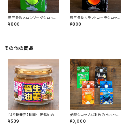
燕三条鉄メロンソーダシロップ 1
燕三条鉄クラフトコーラシロップ
本
1本
¥800
¥800
その他の商品
【4/1新発売】長岡生姜醤油のタ
炭酸シロップ４種 飲み比べセッ
レ｜ラーメン具材入り！かけるだ
ト
¥539
¥3,000
けで本格ご当地の味（万能調味
料）