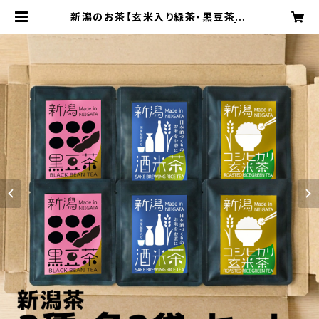
新潟のお茶【玄米入り緑茶・黒豆茶】3
種×2袋セット｜ギフトにオススメ | c
hillfull-ちるふる-