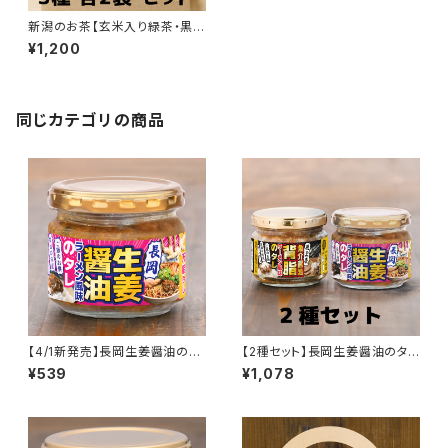
新潟のお茶【玄米入り緑茶・黒豆
茶】3種×2袋セット｜ギフトにオ
¥1,200
ススメ
同じカテゴリの商品
【4/1新発売】長岡生姜醤油のタ
【2種セット】長岡生姜醤油のタレ
レ｜ラーメン具材入り！かけるだ
＋燕三条背脂のタレ
¥539
¥1,078
けで本格ご当地の味（万能調味
料）