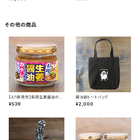
その他の商品
【4/1新発売】長岡生姜醤油のタ
鍛冶爺トートバッグ
レ｜ラーメン具材入り！かけるだ
¥539
¥2,000
けで本格ご当地の味（万能調味
料）