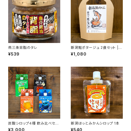
燕三条背脂のタレ
新潟鮭ポタージュ 2食セット |
新潟県産鮭使用・お湯を注ぐだ
¥539
¥1,080
けで贅沢濃厚スープ
炭酸シロップ４種 飲み比べセッ
新潟ほっとみかんシロップ 1本
ト
¥3,000
¥540