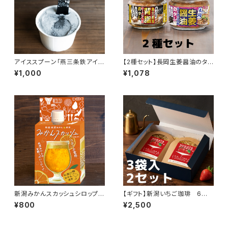
アイススプーン「燕三条鉄アイ
【2種セット】長岡生姜醤油のタレ
ス」
＋燕三条背脂のタレ
¥1,000
¥1,078
新潟みかんスカッシュシロップ 1
【ギフト】新潟いちご珈琲 6袋
本
（2P×3袋）セット
¥800
¥2,500