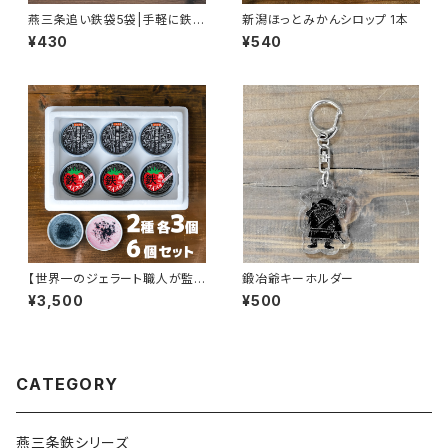
燕三条追い鉄袋5袋|手軽に鉄
新潟ほっとみかんシロップ 1本
分！アイス・コーヒー・ヨーグルト
¥430
¥540
にかけるだけの鉄分入甘味料
【世界一のジェラート職人が監
鍛冶爺キーホルダー
修】 燕三条鉄アイス＆鉄苺ミル
¥3,500
¥500
ク味（越後姫使用）セット｜新潟
土産・ギフトに
CATEGORY
燕三条鉄シリーズ