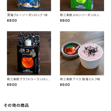
深海ブルーソーダシロップ 1本
燕三条鉄メロンソーダシロップ 1
本
¥800
¥800
燕三条鉄クラフトコーラシロップ
燕三条鉄アイス 鉄苺ミルク味
1本
¥800
¥600
その他の商品