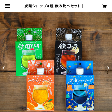
炭酸シロップ４種 飲み比べセット | c
hillfull-ちるふる-