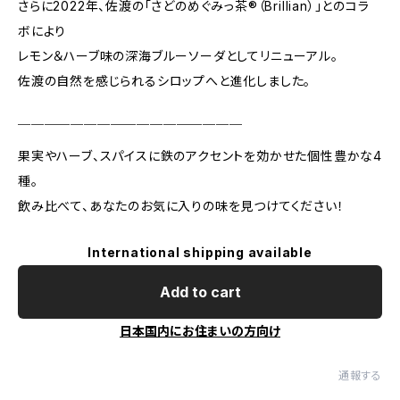
さらに2022年、佐渡の「さどのめぐみっ茶®（Brillian）」とのコラ
ボにより
レモン＆ハーブ味の深海ブルーソーダとしてリニューアル。
佐渡の自然を感じられるシロップへと進化しました。
￣￣￣￣￣￣￣￣￣￣￣￣￣￣￣￣￣
果実やハーブ、スパイスに鉄のアクセントを効かせた個性豊かな4
種。
飲み比べて、あなたのお気に入りの味を見つけてください！
International shipping available
Add to cart
日本国内にお住まいの方向け
通報する