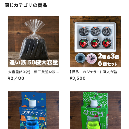
同じカテゴリの商品
大容量(50袋)｜燕三条追い鉄
【世界一のジェラート職人が監
袋|手軽に鉄分！アイス・コーヒ
修】 燕三条鉄アイス＆鉄苺ミル
¥2,480
¥3,500
ー・ヨーグルトにかけるだけの
ク味（越後姫使用）セット｜新潟
鉄分入甘味料
土産・ギフトに