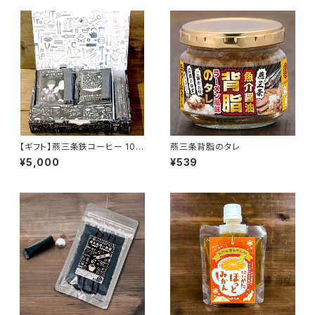
【ギフト】燕三条鉄コーヒー 10袋
燕三条背脂のタレ
（化粧箱入）
¥5,000
¥539